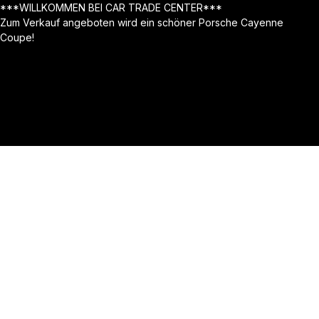
***WILLKOMMEN BEI CAR TRADE CENTER***

Zum Verkauf angeboten wird ein schöner Porsche Cayenne 
Coupe!

Servicegepflegt bei Porsche!

Fahrzeugdaten:

- Erstzulassung: 10/2019

- Kilometerstand: 148.000 km

- Leistung: 340 PS (250 kW)

- Kraftstoff: Hybrid (Elektro/Benzin)

- Getriebe: Automatik

- Farbe: Schwarz

Highlights der Ausstattung:

- Sitzheizung

- Sitzkühlung

- Glasdach

- 14-Wege-Sportsitze

- Abstandstempomat

- Sport-Chrono
