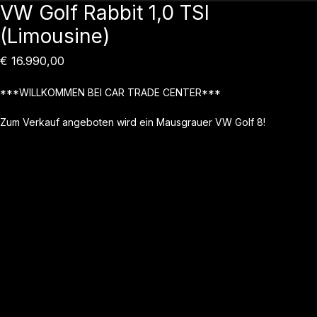
VW Golf Rabbit 1,0 TSI
(Limousine)
Preis
€ 16.990,00
***WILLKOMMEN BEI CAR TRADE CENTER***

Zum Verkauf angeboten wird ein Mausgrauer VW Golf 8!

Fahrzeug befindet sich in einem guten Zustand!

Daten:

- Preis: 16.990 €

- Farbe: Grau

- Erstzulassung: 12/2020

- Getriebe: Schaltgetriebe

- Kilometerstand: 75.000 km

- Leistung: 90 PS (66 kW)

- Treibstoff: Benzin
