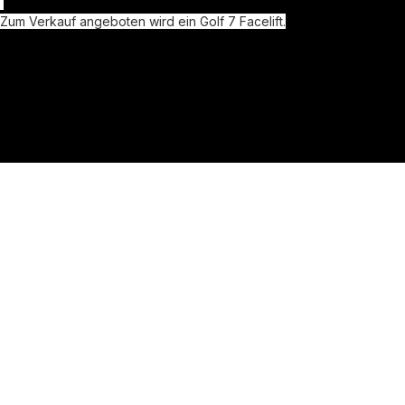
Zum Verkauf angeboten wird ein Golf 7 Facelift.
Das Fahrzeug befindet sich in einem guten Zustand!
Highlights der Ausstattung:
Abstandstempomat
Klimaautomatik
Multifunktionslenkrad
Touchscreen
elektrische Fensterheber
Unsere Fahrzeuge stehen wettergeschützt im Showroom und 
können bei jedem Wetter im Trockenen besichtigt werden!
Besichtigungen sind nur nach telefonischer 
Terminvereinbarung möglich!
***Auch an Wochenenden und Feiertagen telefonisch bis 20 
Uhr  erreichbar!***